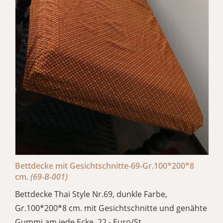
Bettdecke mit Gesichtschnitte-69-Gr.100*200*8
cm.
(69-B-001)
Bettdecke Thai Style Nr.69, dunkle Farbe,
Gr.100*200*8 cm. mit Gesichtschnitte und genähte
Gummi am jede Ecke. 22,- Euro/St.