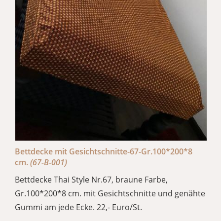
Bettdecke mit Gesichtschnitte-67-Gr.100*200*8
cm.
(67-B-001)
Bettdecke Thai Style Nr.67, braune Farbe,
Gr.100*200*8 cm. mit Gesichtschnitte und genähte
Gummi am jede Ecke. 22,- Euro/St.